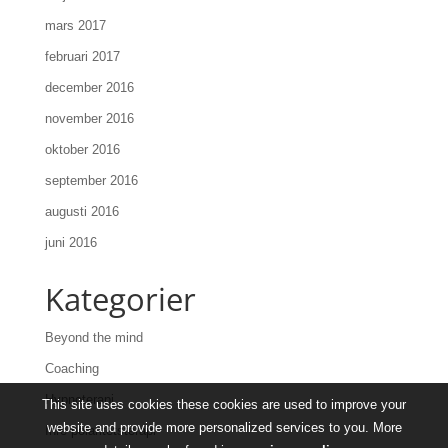
mars 2017
februari 2017
december 2016
november 2016
oktober 2016
september 2016
augusti 2016
juni 2016
Kategorier
Beyond the mind
Coaching
Hypnoterapi
This site uses cookies these cookies are used to improve your
website and provide more personalized services to you. More
Inre polaritetsterapi