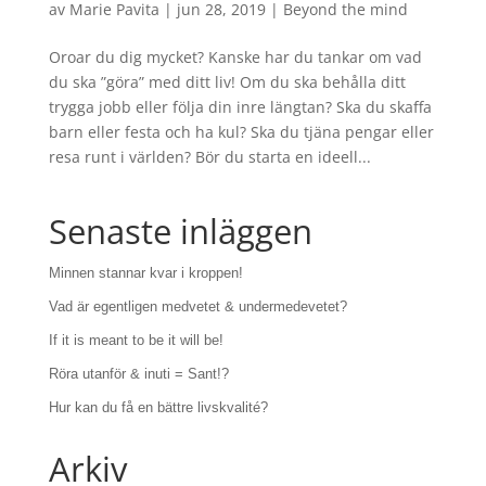
av
Marie Pavita
|
jun 28, 2019
|
Beyond the mind
Oroar du dig mycket? Kanske har du tankar om vad
du ska ”göra” med ditt liv! Om du ska behålla ditt
trygga jobb eller följa din inre längtan? Ska du skaffa
barn eller festa och ha kul? Ska du tjäna pengar eller
resa runt i världen? Bör du starta en ideell...
Senaste inläggen
Minnen stannar kvar i kroppen!
Vad är egentligen medvetet & undermedevetet?
If it is meant to be it will be!
Röra utanför & inuti = Sant!?
Hur kan du få en bättre livskvalité?
Arkiv