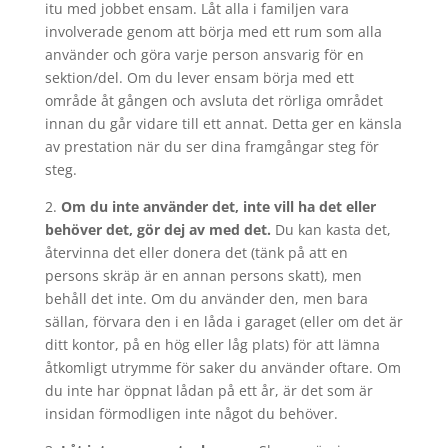
itu med jobbet ensam. Låt alla i familjen vara
involverade genom att börja med ett rum som alla
använder och göra varje person ansvarig för en
sektion/del. Om du lever ensam börja med ett
område åt gången och avsluta det rörliga området
innan du går vidare till ett annat. Detta ger en känsla
av prestation när du ser dina framgångar steg för
steg.
2.
Om du inte använder det, inte vill ha det eller
behöver det, gör dej av med det.
Du kan kasta det,
återvinna det eller donera det (tänk på att en
persons skräp är en annan persons skatt), men
behåll det inte. Om du använder den, men bara
sällan, förvara den i en låda i garaget (eller om det är
ditt kontor, på en hög eller låg plats) för att lämna
åtkomligt utrymme för saker du använder oftare. Om
du inte har öppnat lådan på ett år, är det som är
insidan förmodligen inte något du behöver.