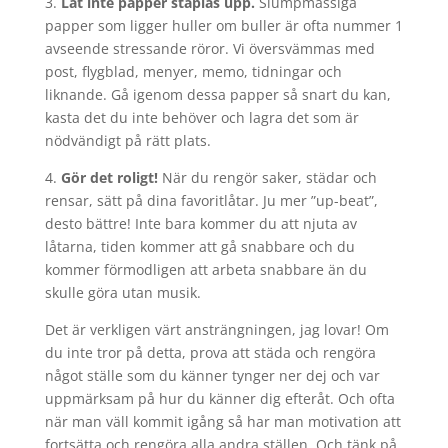
3.
Låt inte papper staplas upp.
Slumpmässiga
papper som ligger huller om buller är ofta nummer 1
avseende stressande röror. Vi översvämmas med
post, flygblad, menyer, memo, tidningar och
liknande. Gå igenom dessa papper så snart du kan,
kasta det du inte behöver och lagra det som är
nödvändigt på rätt plats.
4.
Gör det roligt!
När du rengör saker, städar och
rensar, sätt på dina favoritlåtar. Ju mer ”up-beat”,
desto bättre! Inte bara kommer du att njuta av
låtarna, tiden kommer att gå snabbare och du
kommer förmodligen att arbeta snabbare än du
skulle göra utan musik.
Det är verkligen värt ansträngningen, jag lovar! Om
du inte tror på detta, prova att städa och rengöra
något ställe som du känner tynger ner dej och var
uppmärksam på hur du känner dig efteråt. Och ofta
när man väll kommit igång så har man motivation att
fortsätta och rengöra alla andra ställen. Och tänk på