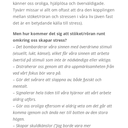
känner oss oroliga, hjälplösa och överväldigade.
Tyvärr missar vi allt om oftast att dra den kopplingen
mellan stöket/röran och stressen i våra liv (även fast
det är en betydande källa till stress).
Men hur kommer det sig att stöket/röran runt
omkring oss skapar stress?
–
Det bombarderar våra sinnen med överdrivna stimuli
(visuellt, lukt, känsel), vilket får våra sinnen att arbeta
övertid på stimuli som inte är nödvändiga eller viktiga.
– Distraherar oss genom att dra uppmärksamheten från
vad vårt fokus bör vara på.
– Gör det svårare att slappna av, både fysiskt och
mentalt.
– Signalerar hela tiden till våra hjärnor att vårt arbete
aldrig utförs.
– Gör oss oroliga eftersom vi aldrig veta om det går att
komma igenom och ända ner till botten av den stora
högen.
– Skapar skuldkänslor (”Jag borde vara mer