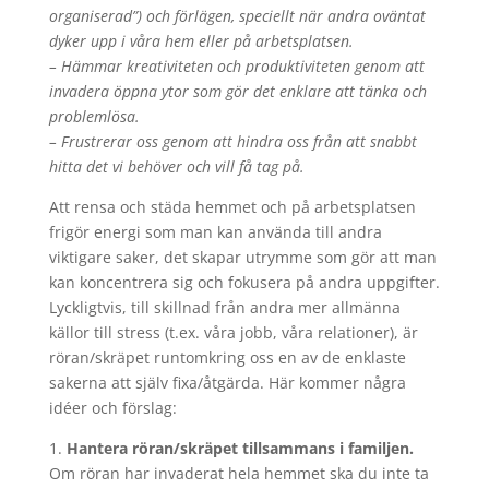
organiserad”) och förlägen, speciellt när andra oväntat
dyker upp i våra hem eller på arbetsplatsen.
– Hämmar kreativiteten och produktiviteten genom att
invadera öppna ytor som gör det enklare att tänka och
problemlösa.
– Frustrerar oss genom att hindra oss från att snabbt
hitta det vi behöver och vill få tag på.
Att rensa och städa hemmet och på arbetsplatsen
frigör energi som man kan använda till andra
viktigare saker, det skapar utrymme som gör att man
kan koncentrera sig och fokusera på andra uppgifter.
Lyckligtvis, till skillnad från andra mer allmänna
källor till stress (t.ex. våra jobb, våra relationer), är
röran/skräpet runtomkring oss en av de enklaste
sakerna att själv fixa/åtgärda. Här kommer några
idéer och förslag:
1.
Hantera röran/skräpet tillsammans i familjen.
Om röran har invaderat hela hemmet ska du inte ta