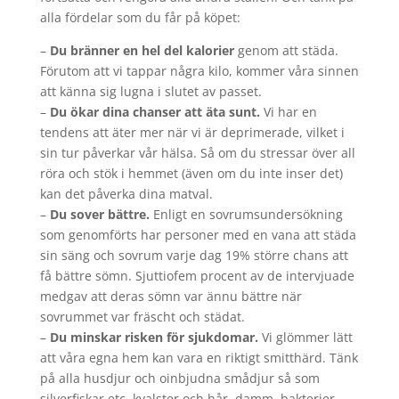
alla fördelar som du får på köpet:
–
Du bränner en hel del kalorier
genom att städa.
Förutom att vi tappar några kilo, kommer våra sinnen
att känna sig lugna i slutet av passet.
–
Du ökar dina chanser att äta sunt.
Vi har en
tendens att äter mer när vi är deprimerade, vilket i
sin tur påverkar vår hälsa. Så om du stressar över all
röra och stök i hemmet (även om du inte inser det)
kan det påverka dina matval.
–
Du sover bättre.
Enligt en sovrumsundersökning
som genomförts har personer med en vana att städa
sin säng och sovrum varje dag 19% större chans att
få bättre sömn. Sjuttiofem procent av de intervjuade
medgav att deras sömn var ännu bättre när
sovrummet var fräscht och städat.
–
Du minskar risken för sjukdomar.
Vi glömmer lätt
att våra egna hem kan vara en riktigt smitthärd. Tänk
på alla husdjur och oinbjudna smådjur så som
silverfiskar etc, kvalster och hår, damm, bakterier